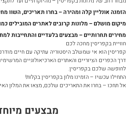
מבחר רחב של מלונות בקפריסין – מהיוקרתיים ועד לתקציב
הזמנה אונליין קלה ומהירה – בחרו תאריכים, השוו מח
מיקום מושלם – מלונות קרובים לאתרים המובילים כמו
מחירים תחרותיים – מבצעים בלעדיים והתחייבות למחי
חוויית בקפריסין מחכה לכם
קפריסין הוא אי שמשלב היסטוריה עתיקה עם חיים מודרניי
דרך הכפרים הציוריים והאתרים הארכיאולוגיים המרשימים
לחופשה שלכם בקפריסין.
התחילו עכשיו – הזמינו מלון בקפריסין בקלות!
אל תחכו – בחרו את התאריכים שלכם, מצאו את המלון האידיא
מבצעים מיוחד