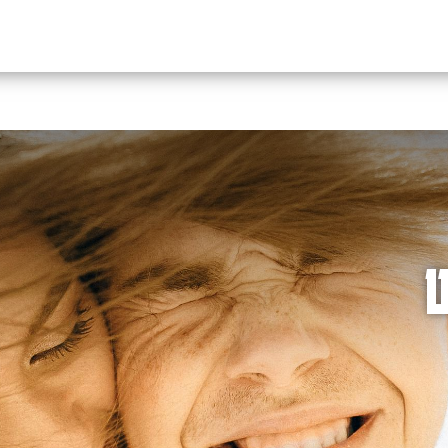
פריסין
וח
ך במרכז